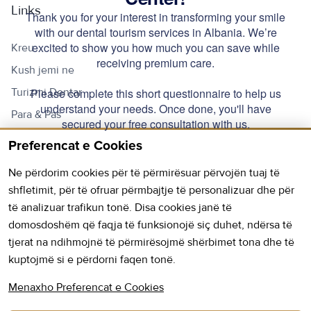
Links
Kreu
Kush jemi ne
Turizmi Dentar
Para & Pas
Kontakto
Preferencat e Cookies
Lista e Çmimeve
Ne përdorim cookies për të përmirësuar përvojën tuaj të
shfletimit, për të ofruar përmbajtje të personalizuar dhe për
Na Kontaktoni
të analizuar trafikun tonë. Disa cookies janë të
domosdoshëm që faqja të funksionojë siç duhet, ndërsa të
Hapur:
E hënë - E premte: 9AM - 18PM
tjerat na ndihmojnë të përmirësojmë shërbimet tona dhe të
kuptojmë si e përdorni faqen tonë.
E shtunë: 9AM - 13PM
Telefoni:
+355 69 20 96 720
Menaxho Preferencat e Cookies
E-mail:
info@hmc.com.al