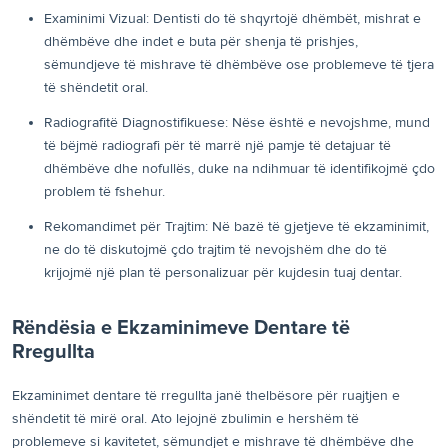
Examinimi Vizual: Dentisti do të shqyrtojë dhëmbët, mishrat e
dhëmbëve dhe indet e buta për shenja të prishjes,
sëmundjeve të mishrave të dhëmbëve ose problemeve të tjera
të shëndetit oral.
Radiografitë Diagnostifikuese: Nëse është e nevojshme, mund
të bëjmë radiografi për të marrë një pamje të detajuar të
dhëmbëve dhe nofullës, duke na ndihmuar të identifikojmë çdo
problem të fshehur.
Rekomandimet për Trajtim: Në bazë të gjetjeve të ekzaminimit,
ne do të diskutojmë çdo trajtim të nevojshëm dhe do të
krijojmë një plan të personalizuar për kujdesin tuaj dentar.
Rëndësia e Ekzaminimeve Dentare të
Rregullta
Ekzaminimet dentare të rregullta janë thelbësore për ruajtjen e
shëndetit të mirë oral. Ato lejojnë zbulimin e hershëm të
problemeve si kavitetet, sëmundjet e mishrave të dhëmbëve dhe