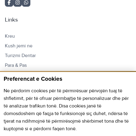
Links
Kreu
Kush jemi ne
Turizmi Dentar
Para & Pas
Kontakto
Preferencat e Cookies
Lista e Çmimeve
Ne përdorim cookies për të përmirësuar përvojën tuaj të
shfletimit, për të ofruar përmbajtje të personalizuar dhe për
Na Kontaktoni
të analizuar trafikun tonë. Disa cookies janë të
domosdoshëm që faqja të funksionojë siç duhet, ndërsa të
Hapur:
E hënë - E premte: 9AM - 18PM
tjerat na ndihmojnë të përmirësojmë shërbimet tona dhe të
kuptojmë si e përdorni faqen tonë.
E shtunë: 9AM - 13PM