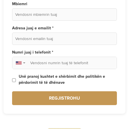
Mbiemri
Adresa juaj e emailit *
Numri juaj i telefonit *
▼
Unë pranoj kushtet e shërbimit dhe politikën e
përdorimit të të dhënave
REGJISTROHU