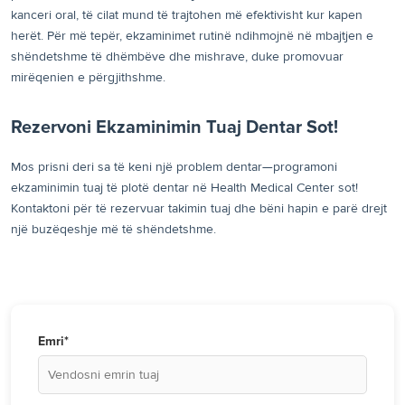
kanceri oral, të cilat mund të trajtohen më efektivisht kur kapen
herët. Për më tepër, ekzaminimet rutinë ndihmojnë në mbajtjen e
shëndetshme të dhëmbëve dhe mishrave, duke promovuar
mirëqenien e përgjithshme.
Rezervoni Ekzaminimin Tuaj Dentar Sot!
Mos prisni deri sa të keni një problem dentar—programoni
ekzaminimin tuaj të plotë dentar në Health Medical Center sot!
Kontaktoni për të rezervuar takimin tuaj dhe bëni hapin e parë drejt
një buzëqeshje më të shëndetshme.
Emri*