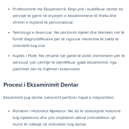
Profesionistë me Eksperiencë: Ekipi ynë i kualifikuar dentar ka
përvojë të gjerë në kryerjen e ekzaminimeve të thella dhe
ofrimin e kujdesit të personalizuar.
Teknologji e Avancuar: Ne përdorim mjetet dhe teknikën më të
fundit diagnostifikuese për të siguruar vlerësime të sakta të
shëndetit tuaj oral.
Kujdes i Plotë: Ne ofrojmë një gamë të plotë shërbimesh për të
adresuar çdo çështje të identifikuar gjatë ekzaminimit, nga
pastrimet deri te trajtimet restauruese.
Procesi i Ekzaminimit Dentar
Ekzaminimi juaj dentar zakonisht përfshin hapat e mëposhtëm:
Rishikimi i Historikut Mjekësor: Ne do të diskutojmë historinë
tuaj mjekësore dhe çdo shqetësim aktual shëndetësor që
mund të ndikojë në shëndetin tuaj dentar.