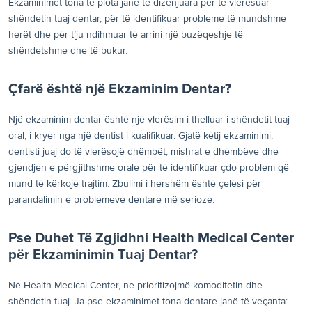
Ekzaminimet tona të plota janë të dizenjuara për të vlerësuar
shëndetin tuaj dentar, për të identifikuar probleme të mundshme
herët dhe për t’ju ndihmuar të arrini një buzëqeshje të
shëndetshme dhe të bukur.
Çfarë është një Ekzaminim Dentar?
Një ekzaminim dentar është një vlerësim i thelluar i shëndetit tuaj
oral, i kryer nga një dentist i kualifikuar. Gjatë këtij ekzaminimi,
dentisti juaj do të vlerësojë dhëmbët, mishrat e dhëmbëve dhe
gjendjen e përgjithshme orale për të identifikuar çdo problem që
mund të kërkojë trajtim. Zbulimi i hershëm është çelësi për
parandalimin e problemeve dentare më serioze.
Pse Duhet Të Zgjidhni Health Medical Center
për Ekzaminimin Tuaj Dentar?
Në Health Medical Center, ne prioritizojmë komoditetin dhe
shëndetin tuaj. Ja pse ekzaminimet tona dentare janë të veçanta: