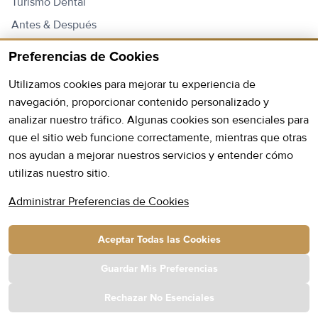
Turismo Dental
Antes & Después
Contacto
Preferencias de Cookies
Lista de Precios
Utilizamos cookies para mejorar tu experiencia de
navegación, proporcionar contenido personalizado y
Contáctanos
analizar nuestro tráfico. Algunas cookies son esenciales para
que el sitio web funcione correctamente, mientras que otras
Abierto:
Lunes - Viernes: 9AM - 6PM
nos ayudan a mejorar nuestros servicios y entender cómo
utilizas nuestro sitio.
Sábado: 9AM - 13PM
Teléfono:
+355 69 20 96 720
Administrar Preferencias de Cookies
E-mail:
info@hmc.com.al
Aceptar Todas las Cookies
Dirección:
Calle Kavaja Complejo de Construcción del
Parque Edificio D, Escalera 1, 2do Piso Tirana, Albania
Guardar Mis Preferencias
Rechazar No Esenciales