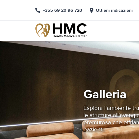
+355 69 20 96 720
Ottieni indicazioni
Galleria
Esplora l’ambiente tran
le strutture all’avangu
premurosa che offriam
pazienti.