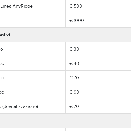
 Linea AnyRidge
€ 500
€ 1000
ativi
do
€ 30
do
€ 40
do
€ 70
do
€ 90
 (devitalizzazione)
€ 70