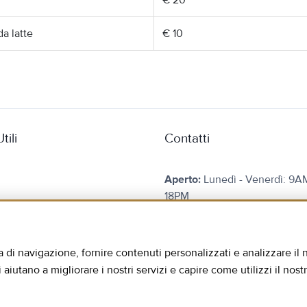
€ 20
da latte
€ 10
tili
Contatti
Aperto:
Lunedì - Venerdì: 9A
18PM
iamo
Sabato: 9AM - 13PM
mo Dentale
Telefono:
+355 69 20 96 720
 di navigazione, fornire contenuti personalizzati e analizzare il n
 & Dopo
E-mail:
info@hmc.com.al
iutano a migliorare i nostri servizi e capire come utilizzi il nostr
ti
Indirizzo:
Kavaja Street Park
Construction Complex Edifici
o Prezzi