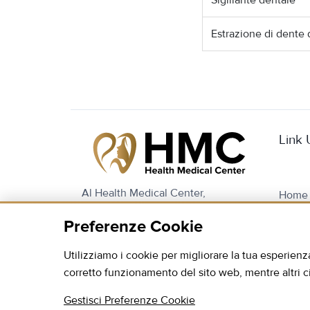
Sigillante dentale
Estrazione di dente 
Link U
Al Health Medical Center,
Home
combiniamo tecnologie
Chi S
Preferenze Cookie
all’avanguardia con un team di
Turis
dentisti e specialisti altamente
Utilizziamo i cookie per migliorare la tua esperienza
qualificati per offrire cure dentali
Prima
corretto funzionamento del sito web, mentre altri ci a
eccezionali e di alta qualità a tutti i
Contat
nostri pazienti.
Gestisci Preferenze Cookie
Listin