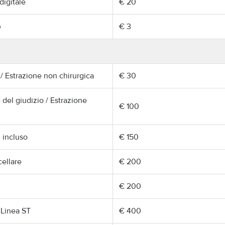
digitale
€ 20
e
€ 3
/ Estrazione non chirurgica
€ 30
 del giudizio / Estrazione
€ 100
 incluso
€ 150
cellare
€ 200
€ 200
 Linea ST
€ 400