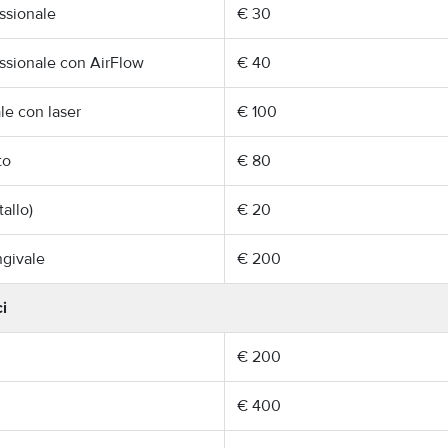
ssionale
€ 30
essionale con AirFlow
€ 40
e con laser
€ 100
to
€ 80
tallo)
€ 20
givale
€ 200
i
€ 200
€ 400